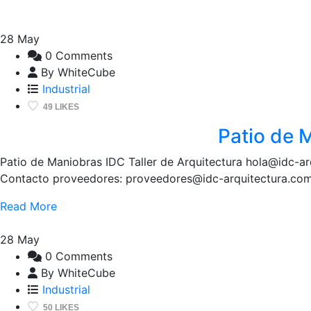
28
May
0 Comments
By WhiteCube
Industrial
49 LIKES
Patio de 
Patio de Maniobras IDC Taller de Arquitectura hola@idc-ar
Contacto proveedores: proveedores@idc-arquitectura.c
Read More
28
May
0 Comments
By WhiteCube
Industrial
50 LIKES