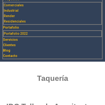
Comerciales
Industrial
Render
Residenciales
Portafolio
Portafolio 2022
Servicios
Clientes
Blog
Contacto
Taquería